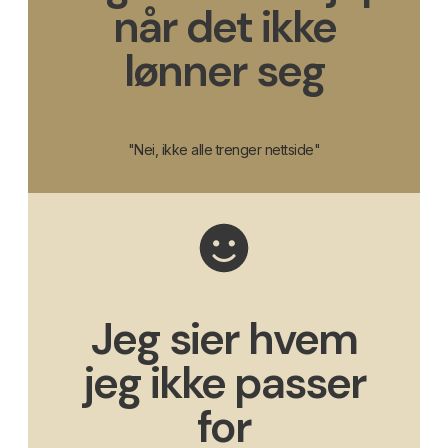
når det ikke
lønner seg
"Nei, ikke alle trenger nettside"
Jeg sier hvem
jeg ikke passer
for